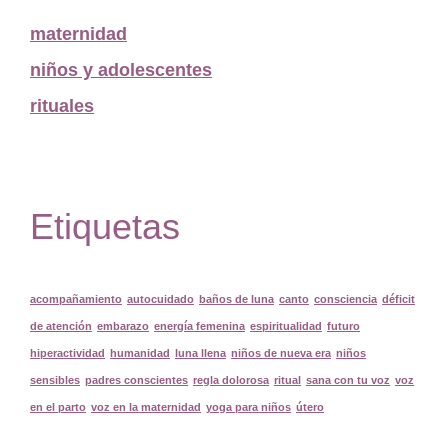
maternidad
niños y adolescentes
rituales
Etiquetas
acompañamiento
autocuidado
baños de luna
canto
consciencia
déficit
de atención
embarazo
energía femenina
espiritualidad
futuro
hiperactividad
humanidad
luna llena
niños de nueva era
niños
sensibles
padres conscientes
regla dolorosa
ritual
sana con tu voz
voz
en el parto
voz en la maternidad
yoga para niños
útero