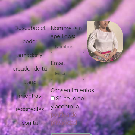
Descubre el
Nombre (sin
apellidos)
poder
sanador y
Email
creador de tu
útero
Consentimientos
mientras
Sí, he leído
y acepto la
reconectas
política de
con tu
privacidad