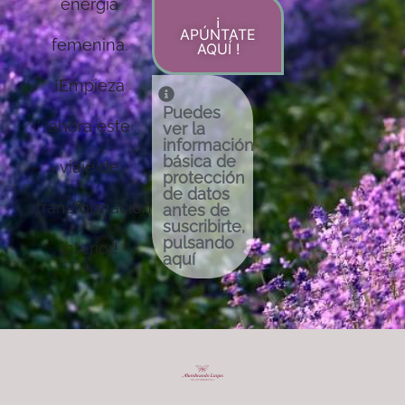
energía
¡
APÚNTATE
femenina.
AQUÍ !
¡Empieza
Puedes
ahora este
ver la
información
básica de
viaje de
protección
de datos
transformación
antes de
suscribirte,
pulsando
interior!
aquí