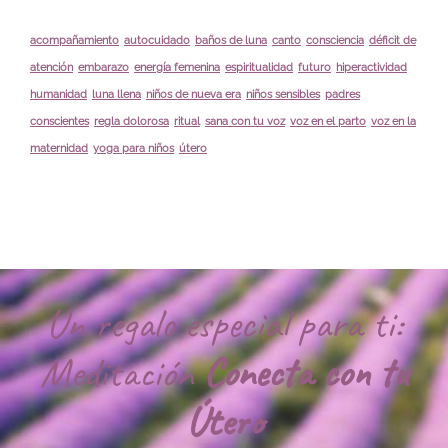
acompañamiento
autocuidado
baños de luna
canto
consciencia
déficit de
atención
embarazo
energía femenina
espiritualidad
futuro
hiperactividad
humanidad
luna llena
niños de nueva era
niños sensibles
padres
conscientes
regla dolorosa
ritual
sana con tu voz
voz en el parto
voz en la
maternidad
yoga para niños
útero
Un regalo especial para ti:
Meditación
Conecta con tu
Útero