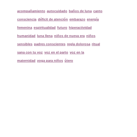
acompañamiento
autocuidado
baños de luna
canto
consciencia
déficit de atención
embarazo
energía
femenina
espiritualidad
futuro
hiperactividad
humanidad
luna llena
niños de nueva era
niños
sensibles
padres conscientes
regla dolorosa
ritual
sana con tu voz
voz en el parto
voz en la
maternidad
yoga para niños
útero