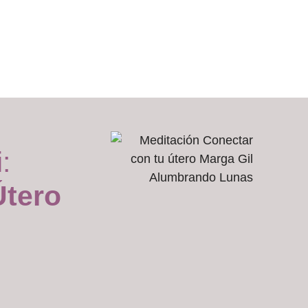
:
Útero